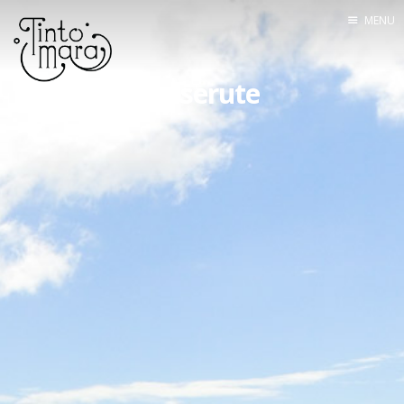
MENU
Home
Reiserute
Mannskapet
Seilingsrute
Båten
Utstyr
Om bloggen
Kontakt
Lenkesamling
Tracking