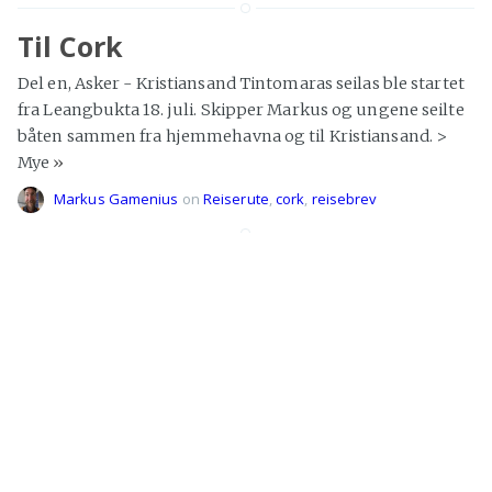
Til Cork
Del en, Asker - Kristiansand Tintomaras seilas ble startet
fra Leangbukta 18. juli. Skipper Markus og ungene seilte
båten sammen fra hjemmehavna og til Kristiansand. >
Mye
»
Markus Gamenius
on
Reiserute
,
cork
,
reisebrev
Hvor er vi?
Hei alle sammen. Vi har endelig fått på plass tracking. Det
er en tjeneste som gir oss mulighet til å legge ut vår
posisjon. Det sitter
»
Markus Gamenius
on
Reiserute
,
tracking
Alternativ rute