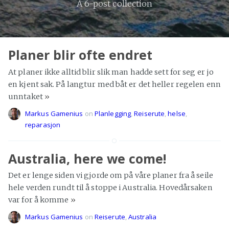
A 6-post collection
Planer blir ofte endret
At planer ikke alltid blir slik man hadde sett for seg er jo
en kjent sak. På langtur med båt er det heller regelen enn
unntaket
»
Markus Gamenius
on
Planlegging
,
Reiserute
,
helse
,
reparasjon
Australia, here we come!
Det er lenge siden vi gjorde om på våre planer fra å seile
hele verden rundt til å stoppe i Australia. Hovedårsaken
var for å komme
»
Markus Gamenius
on
Reiserute
,
Australia