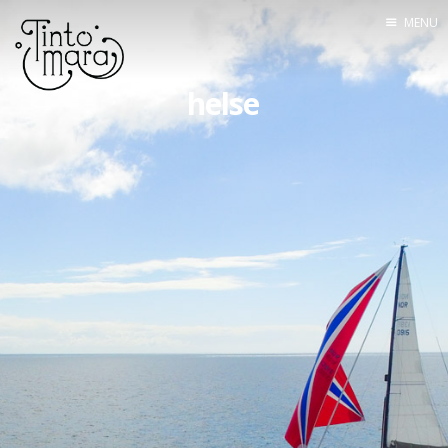
MENU
Home
helse
Mannskapet
Seilingsrute
Båten
Utstyr
Om bloggen
Kontakt
Lenkesamling
Tracking