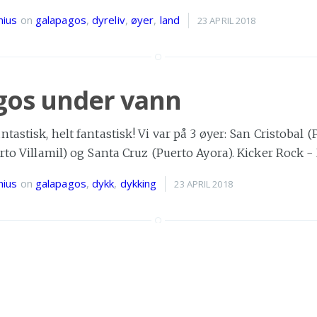
ius
on
galapagos
,
dyreliv
,
øyer
,
land
23 APRIL 2018
gos under vann
tastisk, helt fantastisk! Vi var på 3 øyer: San Cristobal 
erto Villamil) og Santa Cruz (Puerto Ayora). Kicker Rock 
ius
on
galapagos
,
dykk
,
dykking
23 APRIL 2018
m Galapagos
 uker på Galapagos og det har vært herlige uker. Dessver
så mye så nå legger jeg
»