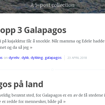
A 5-post collection
Topp 3 Galapagos
vi på kajakktur får å snorkle. Når mamma og Edele hadd
net og da så jeg
»
us
on
dyreliv
,
dykk
,
dykking
,
galapagos
23 APRIL 2018
os på land
veldig berømt sted, for Galapagos er en av de få stedene 
e er redde for mennesker, både på
»