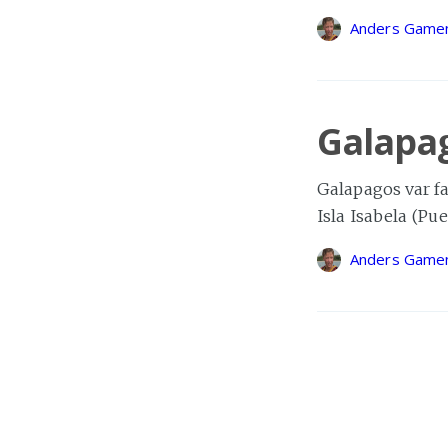
Anders Gamen
Galapa
Galapagos var fan
Isla Isabela (Pu
Anders Gamen
Kort o
Vi har vært noen
rukket å skrive 