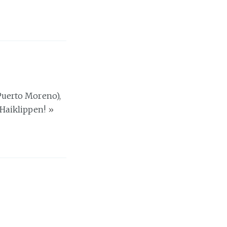
(Puerto Moreno),
- Haiklippen!
»
re har vi ikke