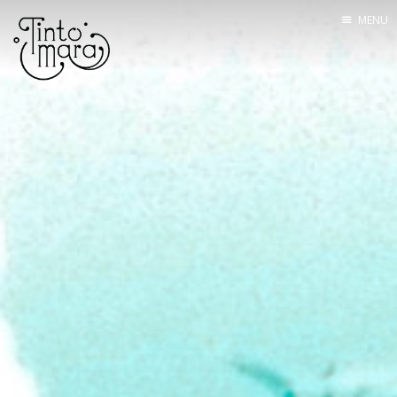
MENU
Home
Mannskapet
Seilingsrute
Båten
Utstyr
Om bloggen
Kontakt
Lenkesamling
Tracking