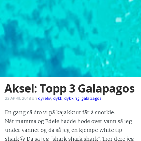
Aksel: Topp 3 Galapagos
23 APRIL 2018
on
dyreliv
,
dykk
,
dykking
,
galapagos
En gang så dro vi på kajakktur får å snorkle.
Når mamma og Edele hadde hode over vann så jeg
under vannet og da så jeg en kjempe white tip
shark😬. Da sa jeg "shark shark shark". Tror dere jeg