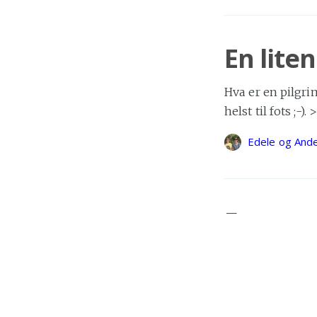
En lite
Hva er en pilgrim
helst til fots ;-)
Edele og And
Første 
Mandag 21. augus
unntak ombord p
Markus Game