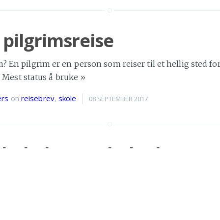
n pilgrimsreise
? En pilgrim er en person som reiser til et hellig sted for
. > Mest status å bruke
»
ers
on
reisebrev
,
skole
08 SEPTEMBER 2017
skoledag og skoleuke
t begynte Asker-elevene på skolen igjen, og det et var 
å Tintomara. Vi har startet på en brutal
»
nius
on
skole
25 AUGUST 2017