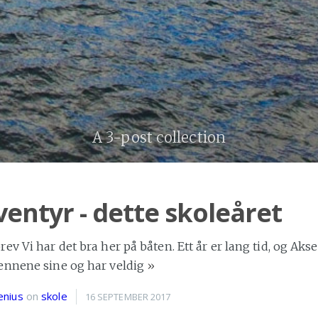
A 3-post collection
ventyr - dette skoleåret
v Vi har det bra her på båten. Ett år er lang tid, og Akse
ennene sine og har veldig
»
enius
on
skole
16 SEPTEMBER 2017