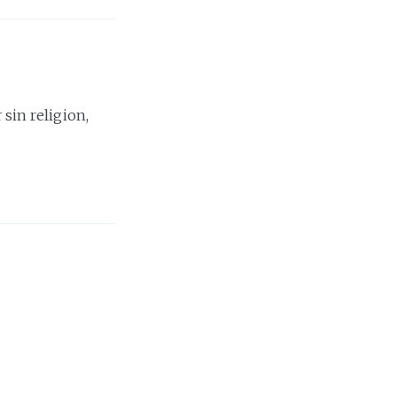
 sin religion,
selvsagt ikke noe