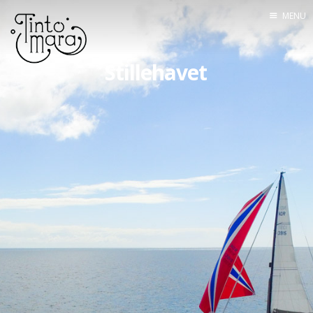
MENU
Home
Stillehavet
Mannskapet
Seilingsrute
Båten
Utstyr
Om bloggen
Kontakt
Lenkesamling
Tracking