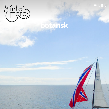
MENU
Home
botansk
Mannskapet
Seilingsrute
Båten
Utstyr
Om bloggen
Kontakt
Lenkesamling
Tracking