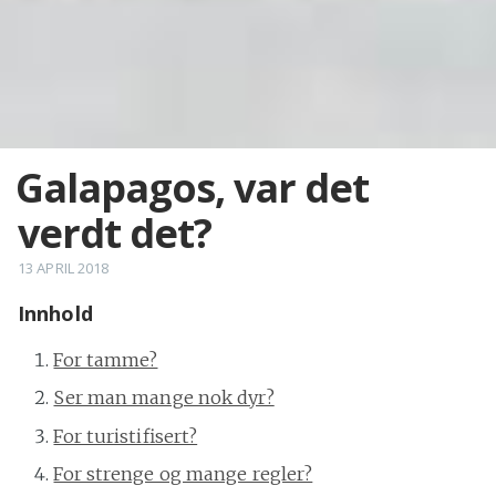
Galapagos, var det
verdt det?
13 APRIL 2018
Innhold
For tamme?
Ser man mange nok dyr?
For turistifisert?
For strenge og mange regler?