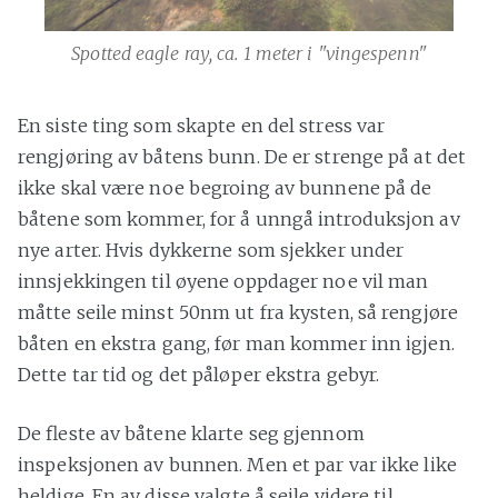
Spotted eagle ray, ca. 1 meter i "vingespenn"
En siste ting som skapte en del stress var
rengjøring av båtens bunn. De er strenge på at det
ikke skal være noe begroing av bunnene på de
båtene som kommer, for å unngå introduksjon av
nye arter. Hvis dykkerne som sjekker under
innsjekkingen til øyene oppdager noe vil man
måtte seile minst 50nm ut fra kysten, så rengjøre
båten en ekstra gang, før man kommer inn igjen.
Dette tar tid og det påløper ekstra gebyr.
De fleste av båtene klarte seg gjennom
inspeksjonen av bunnen. Men et par var ikke like
heldige. En av disse valgte å seile videre til