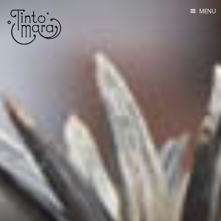
MENU
Home
Mannskapet
Seilingsrute
Båten
Utstyr
Om bloggen
Kontakt
Lenkesamling
Tracking