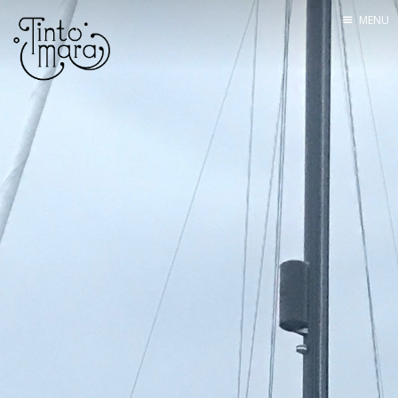
MENU
Home
Mannskapet
Seilingsrute
Båten
Utstyr
Om bloggen
Kontakt
Lenkesamling
Tracking